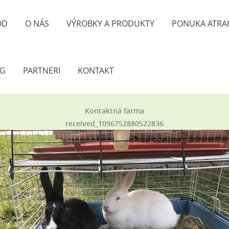
OD
O NÁS
VÝROBKY A PRODUKTY
PONUKA ATRAK
OG
PARTNERI
KONTAKT
Kontaktná farma
received_1096752880522836