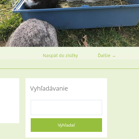
Naspäť do zložky
Ďalšie →
Vyhľadávanie