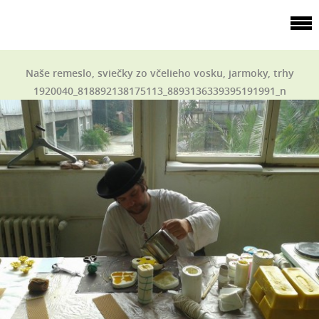
Naše remeslo, sviečky zo včelieho vosku, jarmoky, trhy
1920040_818892138175113_8893136339395191991_n