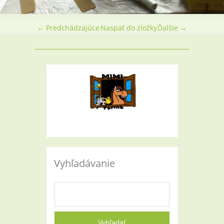
← Predchádzajúce
Naspäť do zložky
Ďalšie →
Vyhľadávanie