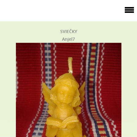
SVIEČKY
Anjel7