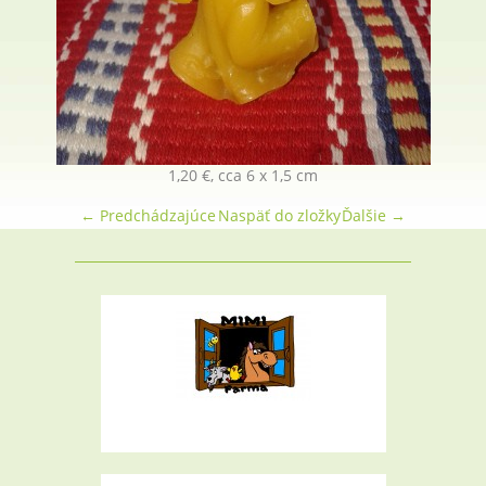
1,20 €, cca 6 x 1,5 cm
← Predchádzajúce
Naspäť do zložky
Ďalšie →