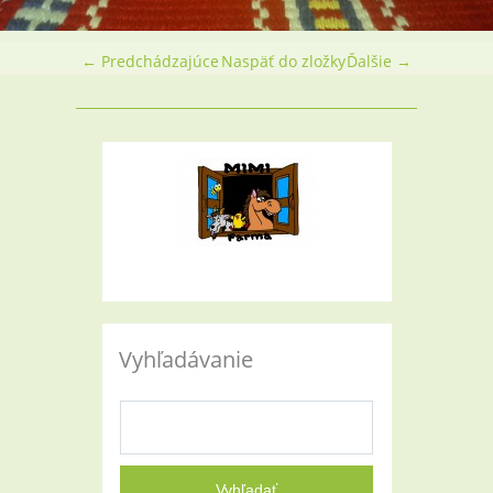
← Predchádzajúce
Naspäť do zložky
Ďalšie →
Vyhľadávanie