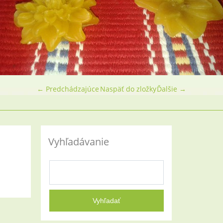
← Predchádzajúce
Naspäť do zložky
Ďalšie →
Vyhľadávanie