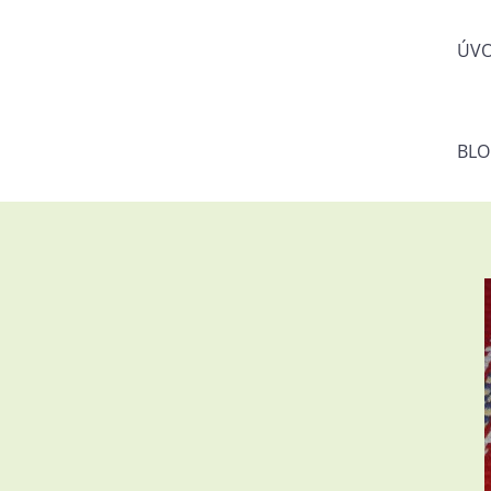
ÚV
BL