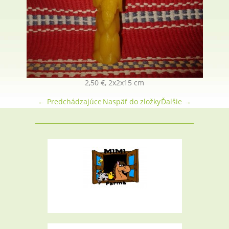
2,50 €, 2x2x15 cm
← Predchádzajúce
Naspäť do zložky
Ďalšie →