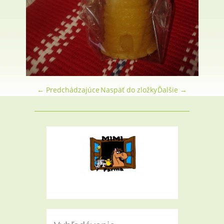
← Predchádzajúce
Naspäť do zložky
Ďalšie →