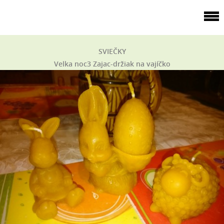
SVIEČKY
Velka noc3 Zajac-držiak na vajíčko