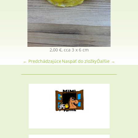
2,00 €, cca 3 x 6 cm
← Predchádzajúce
Naspäť do zložky
Ďalšie →