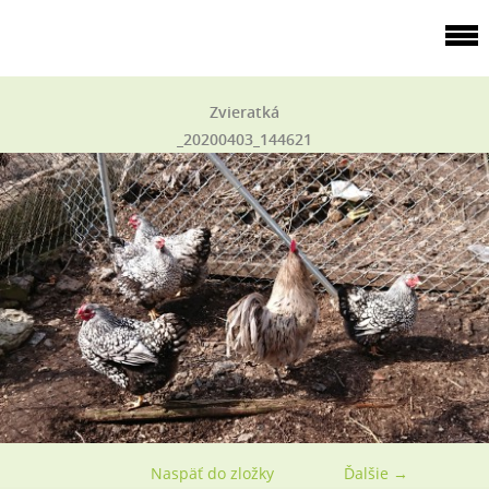
Zvieratká
_20200403_144621
Naspäť do zložky
Ďalšie →